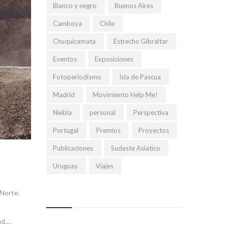
Blanco y negro
Buenos Aires
Camboya
Chile
Chuquicamata
Estrecho Gibraltar
Eventos
Exposiciones
Fotoperiodismo
Isla de Pascua
Madrid
Movimiento Help Me!
Niebla
personal
Perspectiva
Portugal
Premios
Proyectos
Publicaciones
Sudeste Asiatico
Uruguay
Viajes
 Norte.
....