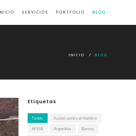
INICIO
SERVICIOS
PORTFOLIO
BLOG
INICIO
BLOG
Etiquetas
Todas
Accion contra el Hambre
AFSSR
Argentina
Barcos