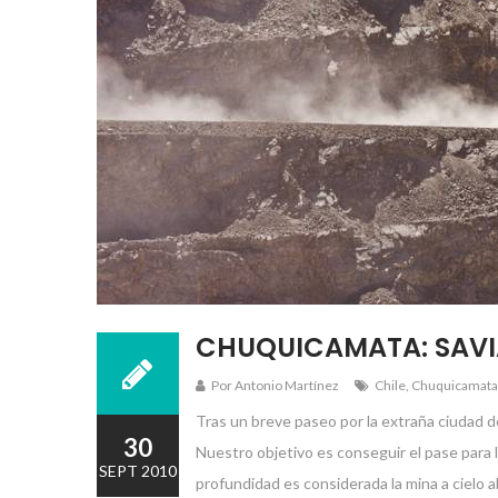
CHUQUICAMATA: SAVI
Por Antonio Martínez
Chile
,
Chuquicamata
Tras un breve paseo por la extraña ciudad 
30
Nuestro objetivo es conseguir el pase para
SEPT 2010
profundidad es considerada la mina a cielo a