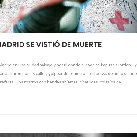
ADRID SE VISTIÓ DE MUERTE
adrid en una ciudad salvaje y hostil donde el caos se impuso al orden… y
arrastraron por las calles, golpeando el metro con fuerza, dejando su hue
efacta… los rostros con heridas abiertas, cicatrices, colgajos de...