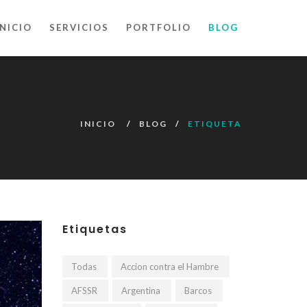
INICIO
SERVICIOS
PORTFOLIO
BLOG
INICIO
BLOG
ETIQUETA
Etiquetas
Todas
Accion contra el Hambre
AFSSR
Argentina
Barcos