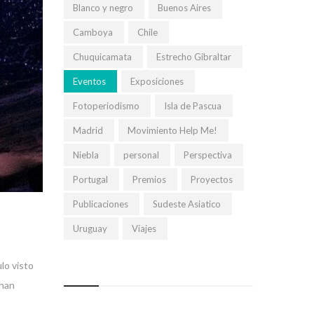
Blanco y negro
Buenos Aires
Camboya
Chile
Chuquicamata
Estrecho Gibraltar
Eventos
Exposiciones
Fotoperiodismo
Isla de Pascua
Madrid
Movimiento Help Me!
Niebla
personal
Perspectiva
Portugal
Premios
Proyectos
Publicaciones
Sudeste Asiatico
Uruguay
Viajes
lo visto
chan