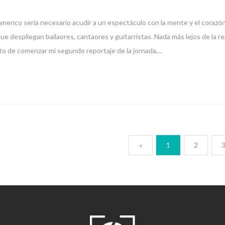
amenco sería necesario acudir a un espectáculo con la mente y el corazón
ue despliegan bailaores, cantaores y guitarristas. Nada más lejos de la re
to de comenzar mi segundo reportaje de la jornada,...
«
1
2