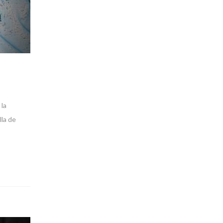
 la
lla de