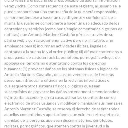
dicho registro el usuario será responsable de aportar información
veraz y lícita. Como consecuencia de este registro, al usuario se le
puede proporcionar una contraseña de la que será responsable,
comprometiéndose a hacer un uso diligente y confidencial de la
misma. El usuario se compromete a hacer un uso adecuado de los
contenidos y servicios (como por ejemplo comentarios o grupos de
noticias) que Antonio Martínez Castaño ofrece a través de su
página web y con carácter enunciativo pero no limitativo, a no
emplearlos para (i) incurrir en actividades ilícitas, ilegales o
contrarias a la buena fe y al orden público; (ii) difundir contenidos o
propaganda de carácter racista, xenófobo, pornográfico-ilegal, de
apología del terrorismo o atentatorio contra los derechos
humanos; (iii) provocar daños en los sistemas físicos y lógicos de
Antonio Martínez Castaño , de sus proveedores o de terceras
personas, introducir o difundir en la red virus informáticos o
cualesquiera otros sistemas físicos o lógicos que sean
susceptibles de provocar los daños anteriormente mencionados;
(iv) intentar acceder y, en su caso, utilizar las cuentas de correo
electrónico de otros usuarios y modificar o manipular sus mensajes.
Antonio Martínez Castaño se reserva el derecho de retirar todos
aquellos comentarios y aportaciones que vulneren el respeto a la
dignidad de la persona, que sean discriminatorios, xenófobos,
racistas, pornográficos, que atenten contra la juventud o la