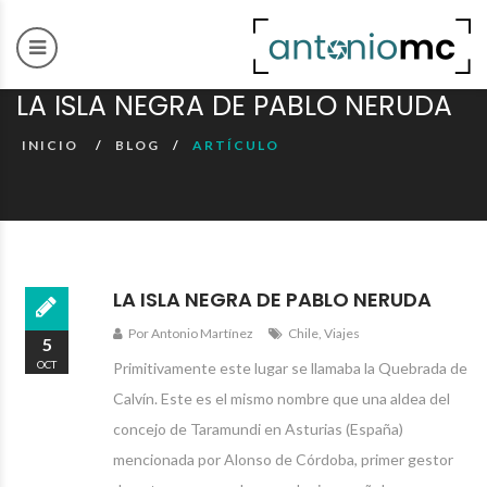
LA ISLA NEGRA DE PABLO NERUDA
INICIO
BLOG
ARTÍCULO
LA ISLA NEGRA DE PABLO NERUDA
Por Antonio Martínez
Chile
,
Viajes
5
OCT
Primitivamente este lugar se llamaba la Quebrada de
2010
Calvín. Este es el mismo nombre que una aldea del
concejo de Taramundi en Asturias (España)
mencionada por Alonso de Córdoba, primer gestor