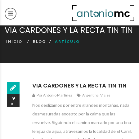
VIA CARDONES Y LA RECTA TIN TIN
INICIO
BLOG
ARTÍCULO
VIA CARDONES Y LA RECTA TIN TIN
Por Antonio Martínez
Argentina
,
Viajes
9
JUL
Nos deslizamos por entre grandes montañas, nada
2010
desmesuradas excepto por la calma que las
envuelve. Siguiendo el camino marcado por una fina
lengua de agua, atravesamos la localidad de El Carril.