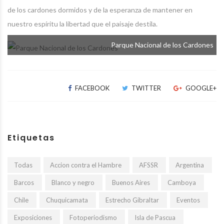
de los cardones dormidos y de la esperanza de mantener en
nuestro espíritu la libertad que el paisaje destila.
Parque Nacional de los Cardones
FACEBOOK
TWITTER
GOOGLE+
Etiquetas
Todas
Accion contra el Hambre
AFSSR
Argentina
Barcos
Blanco y negro
Buenos Aires
Camboya
Chile
Chuquicamata
Estrecho Gibraltar
Eventos
Exposiciones
Fotoperiodismo
Isla de Pascua