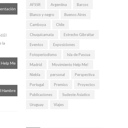
AFSSR
Argentina
Barcos
mentación
Blanco y negro
Buenos Aires
Camboya
Chile
Chuquicamata
Estrecho Gibraltar
d.El
 la
Eventos
Exposiciones
Fotoperiodismo
Isla de Pascua
o Help Me
Madrid
Movimiento Help Me!
Niebla
personal
Perspectiva
Portugal
Premios
Proyectos
el Hambre
Publicaciones
Sudeste Asiatico
Uruguay
Viajes